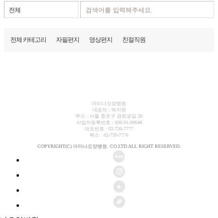
전체 카테고리
자필편지
영상편지
친절직원
아미나요양병원
대표자 : 박지영
주소 : 서울 종로구 경희궁길 26
사업자등록번호 : 606-91-99648
대표번호 : 02-730-7777
팩스 : 02-730-7776
COPYRIGHT(C) 아미나요양병원. CO.LTD ALL RIGHT RESERVED.