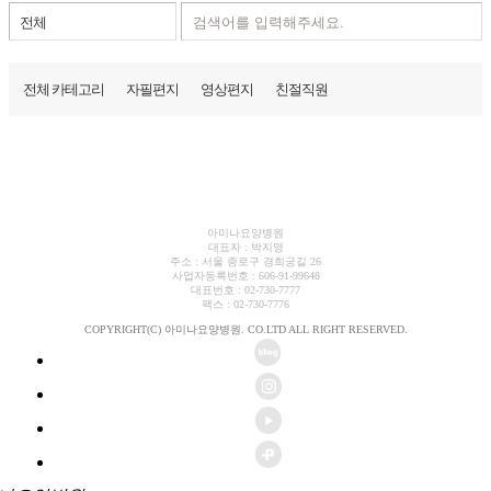
전체 카테고리
자필편지
영상편지
친절직원
아미나요양병원
대표자 : 박지영
주소 : 서울 종로구 경희궁길 26
사업자등록번호 : 606-91-99648
대표번호 : 02-730-7777
팩스 : 02-730-7776
COPYRIGHT(C) 아미나요양병원. CO.LTD ALL RIGHT RESERVED.