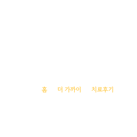
MINA
통합면역치료
부작용관리
아미나집중케
치료후기
홈
더 가까이
치료후기