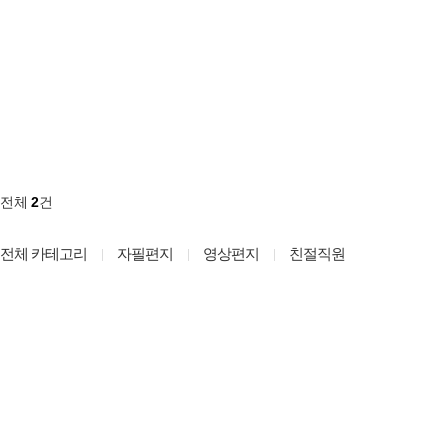
전체
2
건
전체 카테고리
자필편지
영상편지
친절직원